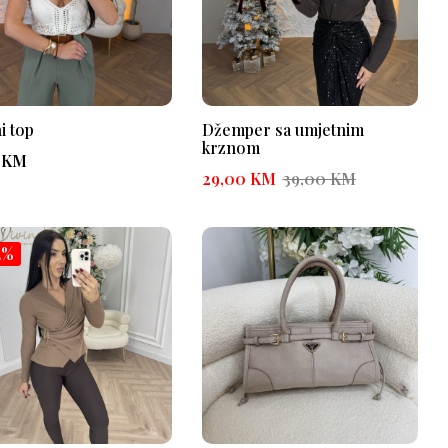
i top
Džemper sa umjetnim
krznom
0
KM
29,00
KM
39,00
KM
2%