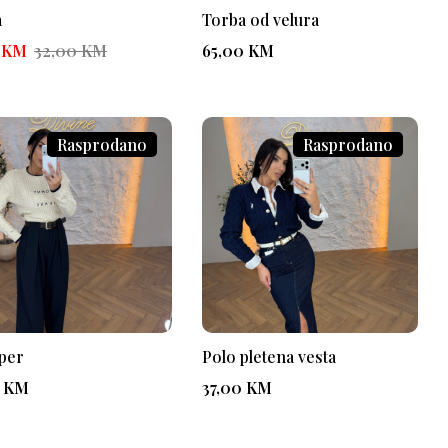
a
Torba od velura
0
KM
32,00
KM
65,00
KM
Rasprodano
Rasprodano
per
Polo pletena vesta
0
KM
37,00
KM