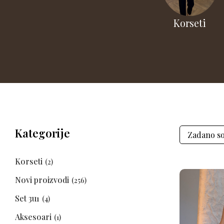
lection
Set 2u1
Korseti
Kategorije
Zadano so
Korseti
(2)
Novi proizvodi
(256)
Set 3u1
(4)
Aksesoari
(1)