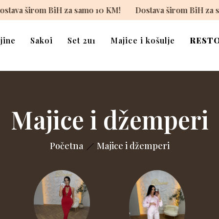
 KM!
Dostava širom BiH za samo 10 KM!
Dostava širo
jine
Sakoi
Set 2u1
Majice i košulje
REST
Majice i džemperi
Početna
Majice i džemperi