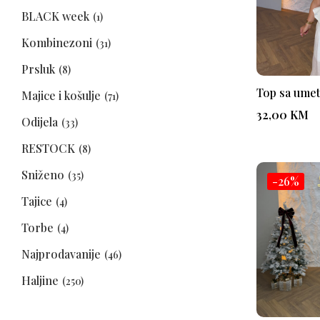
BLACK week
(1)
Kombinezoni
(31)
Prsluk
(8)
Top sa ume
Majice i košulje
(71)
32,00
KM
Odijela
(33)
RESTOCK
(8)
Sniženo
(35)
-26%
Tajice
(4)
Torbe
(4)
Najprodavanije
(46)
Haljine
(250)
Jakne i kaputi
(8)