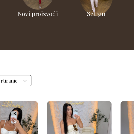
Novi proizvodi
Set 3u1
rtiranje