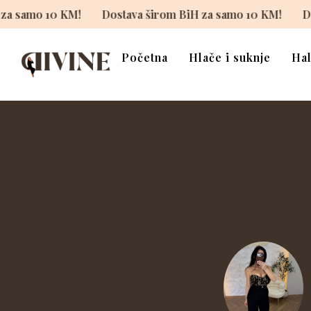
širom BiH za samo 10 KM!
Dostava širom BiH za samo 10
Početna
Hlače i suknje
Hal