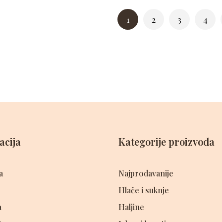
1
2
3
4
acija
Kategorije proizvoda
a
Najprodavanije
Hlače i suknje
a
Haljine