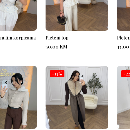
tnutim korpicama
Pleteni top
Pleten
30,00
KM
33,0
-13%
-2