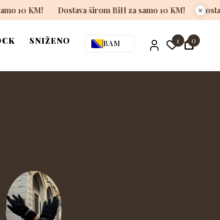
m BiH za samo 10 KM!
Dostava širom BiH za samo 10 KM!
OCK
SNIŽENO
1
0
BAM