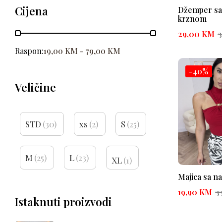
Cijena
Hlače i suknje
Džemper sa
(79)
krznom
Majice i džemperi
(55)
29,00
KM
Sakoi
(30)
Raspon:
19,00
KM
-
79,00
KM
Party collection
(39)
-40%
Set 2u1
(211)
Veličine
STD
(30)
xs
(2)
S
(25)
M
(25)
L
(23)
XL
(1)
Majica sa n
19,90
KM
3
Istaknuti proizvodi