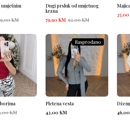
 umjetnim
Dugi prsluk od umjetnog
Majic
krzna
25,0
39,00
KM
79,90
KM
92,00
KM
Rasprodano
aborima
Pletena vesta
Džem
3,00
KM
42,00
KM
46,0