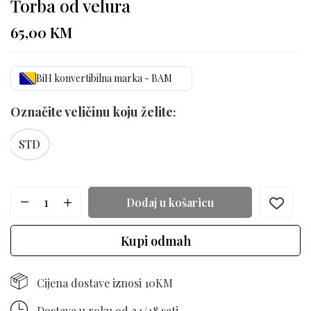
Torba od velura
65,00
KM
BiH konvertibilna marka - BAM
Označite veličinu koju želite
STD
Dodaj u košaricu
Kupi odmah
Cijena dostave iznosi 10KM
Dostava u roku od 24/48 sati