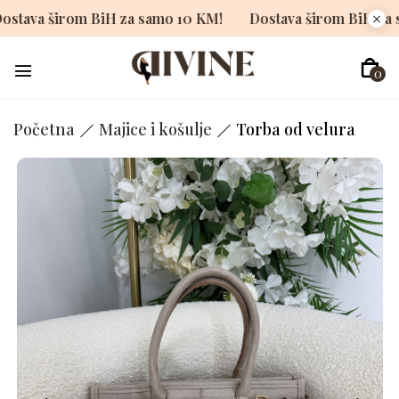
Dostava širom BiH za samo 10 KM!
Dostava širom Bi
0
Početna
Majice i košulje
Torba od velura