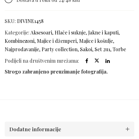
SKU:
DIVINE1458
Kategorije:
Aksesoari
,
Hlače i suknje
,
Jakne i kaputi
,
Kombinezoni
,
Majice i džemperi
,
Majice i košulje
,
Najprodavanije
,
Party collection
,
Sakoi
,
Set 2u1
,
Torbe
Podijeli na društvenim mrežama:
Strogo zabranjeno preuzimanje fotografija.
Dodatne informacije