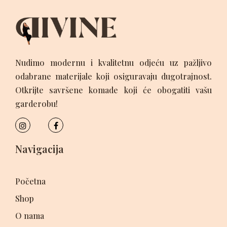
Nudimo modernu i kvalitetnu odjeću uz pažljivo
odabrane materijale koji osiguravaju dugotrajnost.
Otkrijte savršene komade koji će obogatiti vašu
garderobu!
Navigacija
Početna
Shop
O nama