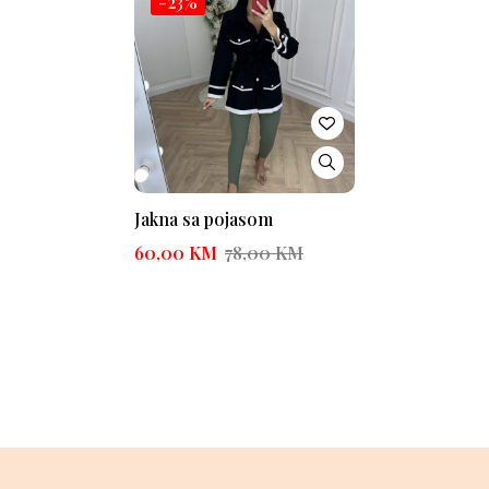
-23%
Jakna sa pojasom
60,00
KM
78,00
KM