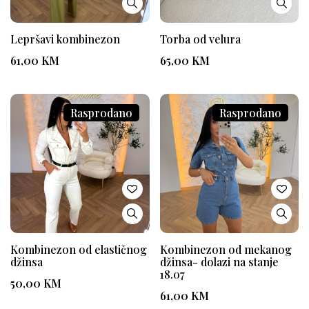
Lepršavi kombinezon
Torba od velura
61,00
KM
65,00
KM
Rasprodano
Rasprodano
Kombinezon od elastičnog
Kombinezon od mekanog
džinsa
džinsa- dolazi na stanje
18.07
50,00
KM
61,00
KM