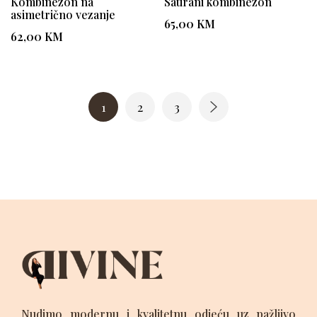
Kombinezon na
Satirani kombinezon
asimetrično vezanje
65,00
KM
62,00
KM
1
2
3
Nudimo modernu i kvalitetnu odjeću uz pažljivo