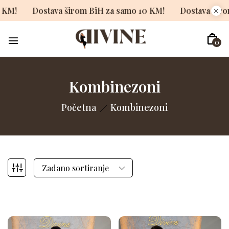
samo 10 KM!
Dostava širom BiH za samo 10 KM!
Dosta
0
Kombinezoni
Početna
Kombinezoni
Zadano sortiranje