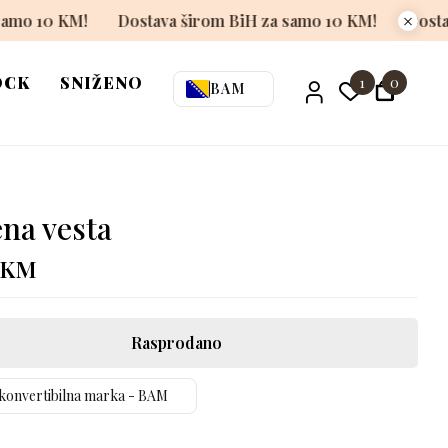
 BiH za samo 10 KM!
Dostava širom BiH za samo 10 KM!
OCK
SNIŽENO
1
0
BAM
ena vesta
KM
Rasprodano
konvertibilna marka - BAM