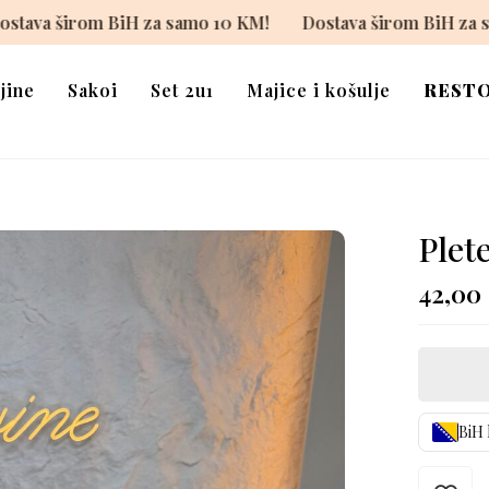
KM!
Dostava širom BiH za samo 10 KM!
Dostava širom
jine
Sakoi
Set 2u1
Majice i košulje
REST
Plet
42,00
BiH 