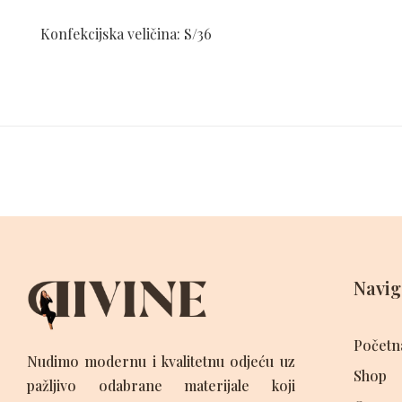
Konfekcijska veličina: S/36
Navig
Početn
Nudimo modernu i kvalitetnu odjeću uz
Shop
pažljivo odabrane materijale koji