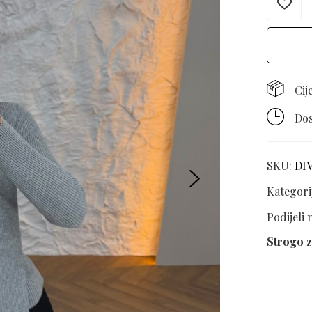
Cij
Dos
SKU:
DI
Kategori
Podijeli
Strogo z