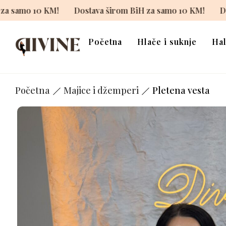
irom BiH za samo 10 KM!
Dostava širom BiH za samo 10 
Početna
Hlače i suknje
Hal
Početna
Majice i džemperi
Pletena vesta