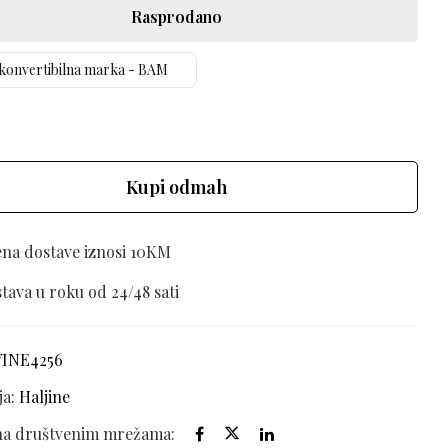
Rasprodano
konvertibilna marka - BAM
Kupi odmah
ena dostave iznosi 10KM
tava u roku od 24/48 sati
VINE4256
ja:
Haljine
 na društvenim mrežama: