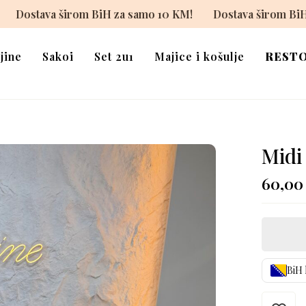
BiH za samo 10 KM!
Dostava širom BiH za samo 10 KM!
jine
Sakoi
Set 2u1
Majice i košulje
REST
Midi
60,0
BiH 