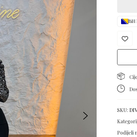
BiH 
Cij
Dos
SKU:
DI
Kategori
Podijeli