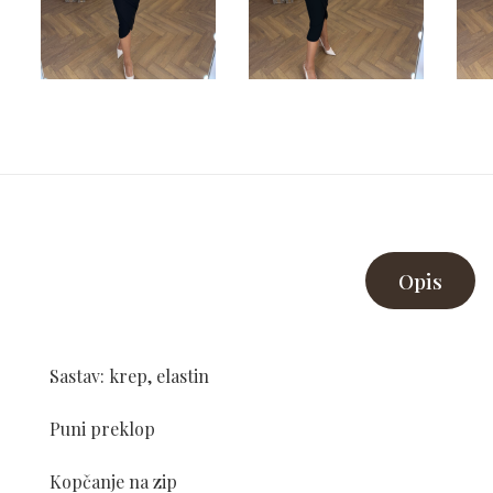
Opis
Sastav: krep, elastin
Puni preklop
Kopčanje na zip