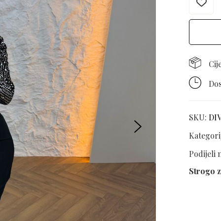
Cij
Dos
SKU:
DI
Kategori
Podijeli
Strogo z