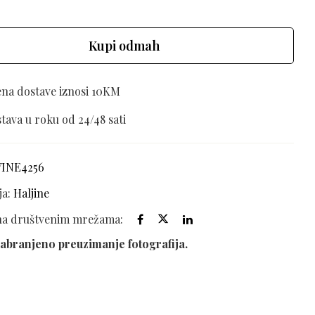
Kupi odmah
ena dostave iznosi 10KM
tava u roku od 24/48 sati
VINE4256
ja:
Haljine
 na društvenim mrežama:
abranjeno preuzimanje fotografija.