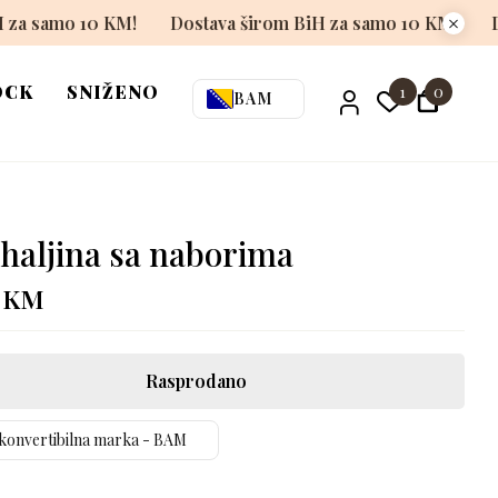
Dostava širom BiH za samo 10 KM!
Dostava širom BiH 
OCK
SNIŽENO
1
0
BAM
 haljina sa naborima
0
KM
Rasprodano
konvertibilna marka - BAM