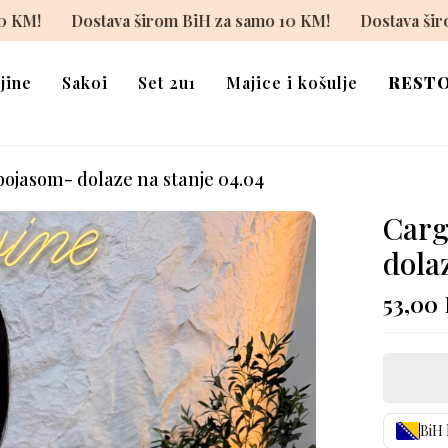
iH za samo 10 KM!
Dostava širom BiH za samo 10 KM!
jine
Sakoi
Set 2u1
Majice i košulje
REST
ojasom- dolaze na stanje 04.04
Carg
dola
53,00
BiH 