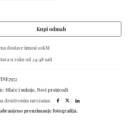
Kupi odmah
ena dostave iznosi 10KM
tava u roku od 24/48 sati
VINE7972
je:
Hlače i suknje
,
Novi proizvodi
 na društvenim mrežama:
abranjeno preuzimanje fotografija.