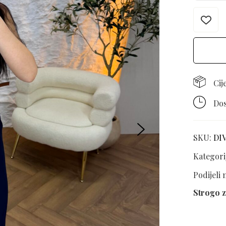
Cij
Dos
SKU:
DI
Kategori
Podijeli
Strogo z