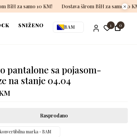
Dostava širom BiH za samo 10 KM!
Dostava širom BiH z
OCK
SNIŽENO
1
0
BAM
o pantalone sa pojasom-
ze na stanje 04.04
KM
Rasprodano
konvertibilna marka - BAM