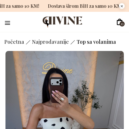
rom BiH za samo 10 KM!
Dostava širom BiH za samo 10 K
0
Početna
Najprodavanije
Top sa volanima