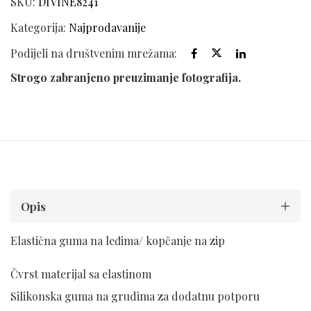
SKU:
DIVINE8241
Kategorija:
Najprodavanije
Podijeli na društvenim mrežama:
Strogo zabranjeno preuzimanje fotografija.
Opis
Elastična guma na leđima/ kopčanje na zip
Čvrst materijal sa elastinom
Silikonska guma na grudima za dodatnu potporu