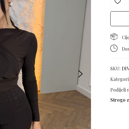
Cij
Dos
SKU:
DI
Kategori
Podijeli
Strogo z