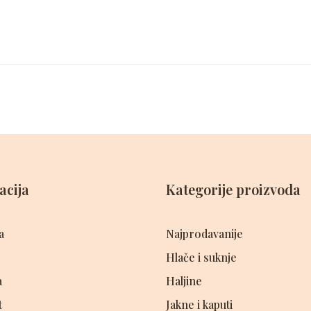
acija
Kategorije proizvoda
a
Najprodavanije
Hlače i suknje
a
Haljine
t
Jakne i kaputi