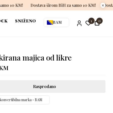
om BiH za samo 10 KM!
Dostava širom BiH za samo 10 K
OCK
SNIŽENO
1
0
BAM
kirana majica od likre
KM
Rasprodano
konvertibilna marka - BAM