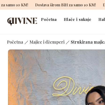
 širom BiH za samo 10 KM!
Dostava širom BiH za samo 1
Početna
Hlače i suknje
Hal
Početna
Majice i džemperi
Strukirana majica