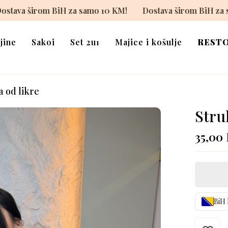
0 KM!
Dostava širom BiH za samo 10 KM!
Dostava šir
jine
Sakoi
Set 2u1
Majice i košulje
REST
 od likre
Stru
35,00
BiH 