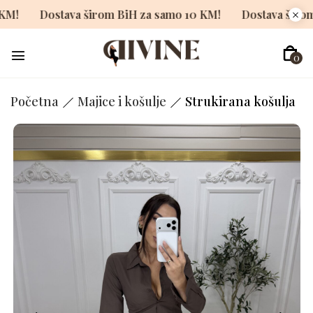
o 10 KM!
Dostava širom BiH za samo 10 KM!
Dostava 
0
Početna
Majice i košulje
Strukirana košulja