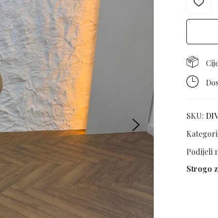
Cij
Dos
SKU:
DI
Kategori
Podijeli
Strogo z