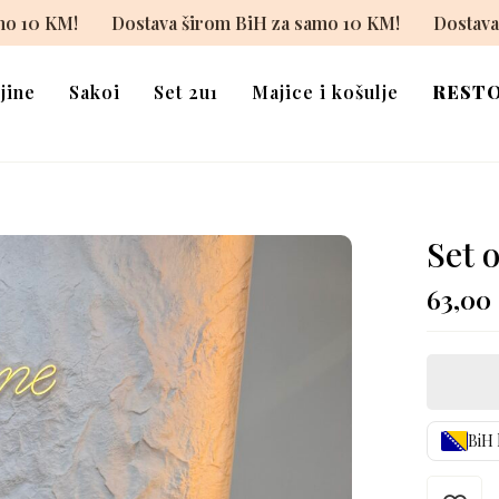
 BiH za samo 10 KM!
Dostava širom BiH za samo 10 KM!
jine
Sakoi
Set 2u1
Majice i košulje
REST
Set 
63,00
BiH 