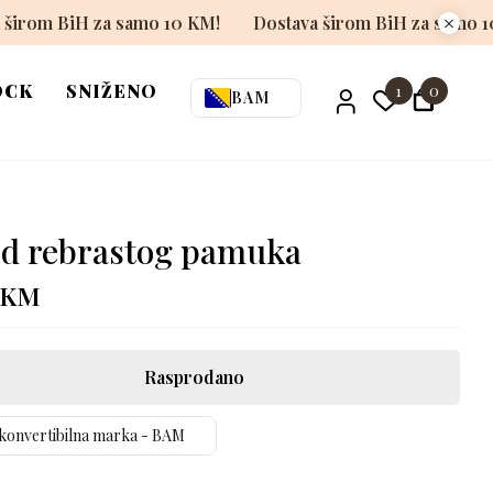
Dostava širom BiH za samo 10 KM!
Dostava širom BiH
OCK
SNIŽENO
1
0
BAM
od rebrastog pamuka
KM
Rasprodano
konvertibilna marka - BAM