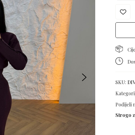
Cij
Dos
SKU:
DI
Kategori
Podijeli
Strogo z