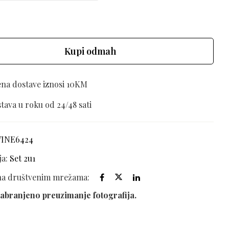
Kupi odmah
ena dostave iznosi 10KM
tava u roku od 24/48 sati
VINE6424
ja:
Set 2u1
 na društvenim mrežama:
abranjeno preuzimanje fotografija.