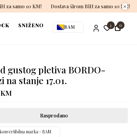
va širom BiH za samo 10 KM!
Dostava širom BiH za samo
OCK
SNIŽENO
1
0
BAM
od gustog pletiva BORDO-
i na stanje 17.01.
0
KM
Rasprodano
konvertibilna marka - BAM