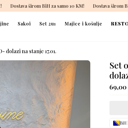
samo 10 KM!
Dostava širom BiH za samo 10 KM!
Dosta
jine
Sakoi
Set 2u1
Majice i košulje
REST
 dolazi na stanje 17.01.
Set 
dolaz
69,0
BiH 