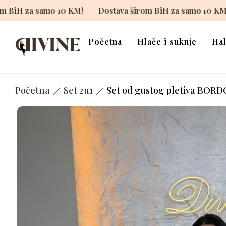
stava širom BiH za samo 10 KM!
Dostava širom BiH za 
Početna
Hlače i suknje
Hal
Početna
Set 2u1
Set od gustog pletiva BORDO-