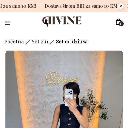
om BiH za samo 10 KM!
Dostava širom BiH za samo 10 KM
0
Početna
Set 2u1
Set od džinsa