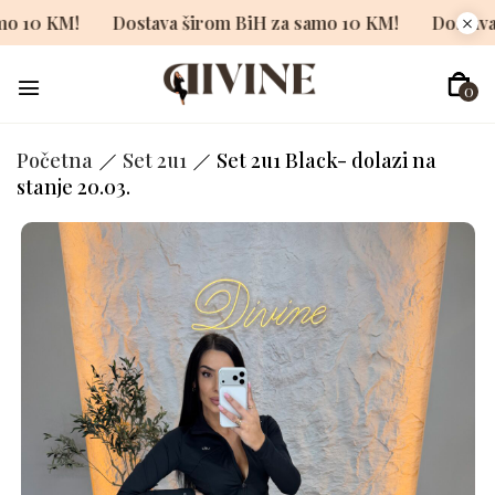
za samo 10 KM!
Dostava širom BiH za samo 10 KM!
Do
0
Početna
Set 2u1
Set 2u1 Black- dolazi na
stanje 20.03.