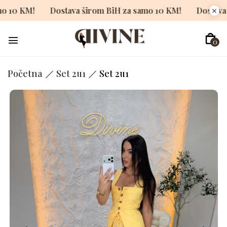
za samo 10 KM!
Dostava širom BiH za samo 10 KM!
Do
0
Početna
Set 2u1
Set 2u1