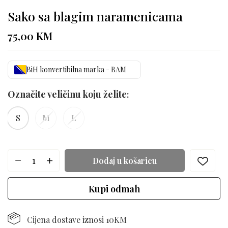
Sako sa blagim naramenicama
75,00
KM
BiH konvertibilna marka - BAM
Označite veličinu koju želite
S
M
L
Dodaj u košaricu
Kupi odmah
Cijena dostave iznosi 10KM