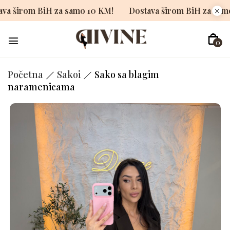
Dostava širom BiH za samo 10 KM!
Dostava širom BiH 
0
Početna
Sakoi
Sako sa blagim
naramenicama