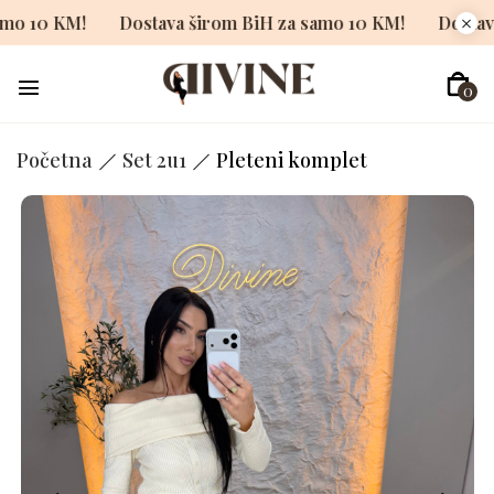
 za samo 10 KM!
Dostava širom BiH za samo 10 KM!
D
0
Početna
Set 2u1
Pleteni komplet