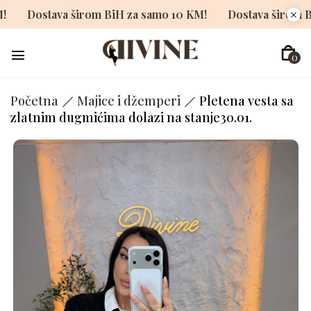
0 KM!
Dostava širom BiH za samo 10 KM!
Dostava šir
0
Početna
Majice i džemperi
Pletena vesta sa
zlatnim dugmićima dolazi na stanje30.01.