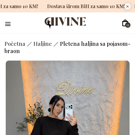
m BiH za samo 10 KM!
Dostava širom BiH za samo 10 KM
0
Početna
Haljine
Pletena haljina sa pojasom-
braon