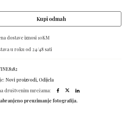
Kupi odmah
ena dostave iznosi 10KM
tava u roku od 24/48 sati
VINE8182
je:
Novi proizvodi
,
Odijela
 na društvenim mrežama:
abranjeno preuzimanje fotografija.