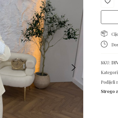
Cij
Dos
SKU:
DI
Kategori
Podijeli
Strogo z