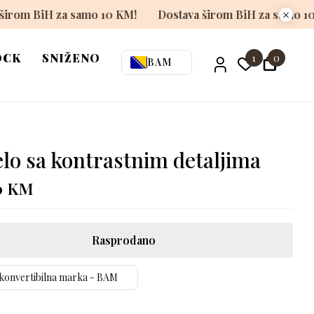
Dostava širom BiH za samo 10 KM!
Dostava širom BiH
OCK
SNIŽENO
1
0
BAM
elo sa kontrastnim detaljima
0
KM
Rasprodano
konvertibilna marka - BAM