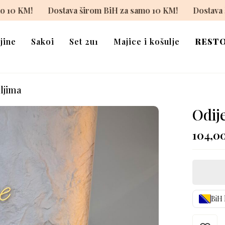
BiH za samo 10 KM!
Dostava širom BiH za samo 10 KM!
jine
Sakoi
Set 2u1
Majice i košulje
REST
ljima
Odij
104,0
BiH 