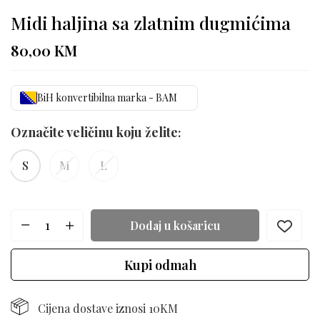
Midi haljina sa zlatnim dugmićima
80,00
KM
BiH konvertibilna marka - BAM
Označite veličinu koju želite
S
M
L
Dodaj u košaricu
Kupi odmah
Cijena dostave iznosi 10KM