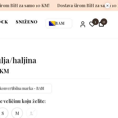
Dostava širom BiH za samo 10 KM!
Dostava širom BiH z
OCK
SNIŽENO
1
0
BAM
lja/haljina
KM
konvertibilna marka - BAM
e veličinu koju želite
S
M
L