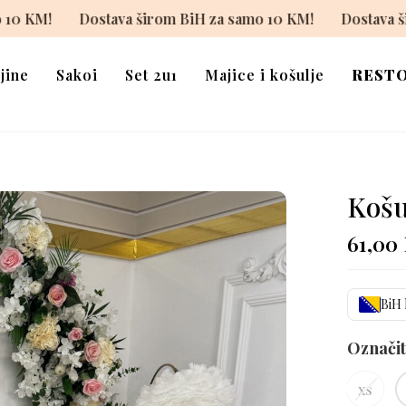
iH za samo 10 KM!
Dostava širom BiH za samo 10 KM!
jine
Sakoi
Set 2u1
Majice i košulje
REST
Košu
61,00
BiH 
Označit
xs