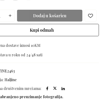
Dodaj u košaricu
Kupi odmah
ena dostave iznosi 10KM
tava u roku od 24/48 sati
VINE2463
ja:
Haljine
 na društvenim mrežama:
abranjeno preuzimanje fotografija.