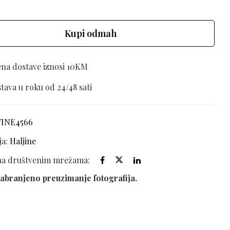
Kupi odmah
ena dostave iznosi 10KM
tava u roku od 24/48 sati
VINE4566
ja:
Haljine
 na društvenim mrežama:
abranjeno preuzimanje fotografija.