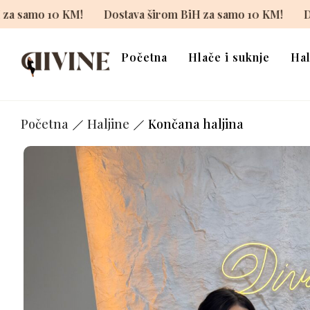
širom BiH za samo 10 KM!
Dostava širom BiH za samo 10
Početna
Hlače i suknje
Hal
Početna
Haljine
Končana haljina