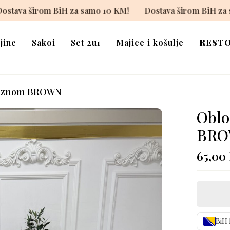
10 KM!
Dostava širom BiH za samo 10 KM!
Dostava ši
jine
Sakoi
Set 2u1
Majice i košulje
REST
 krznom BROWN
Oblo
BR
65,00
BiH 