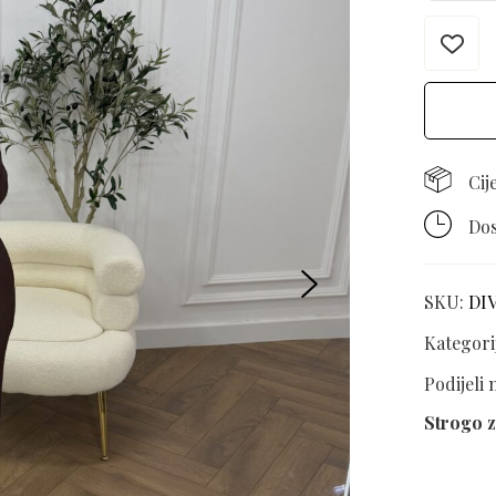
Cij
Dos
SKU:
DI
Kategori
Podijeli
Strogo z