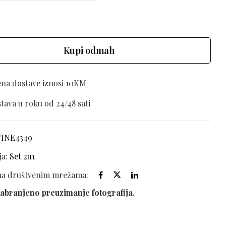
Kupi odmah
ena dostave iznosi 10KM
tava u roku od 24/48 sati
VINE4349
ja:
Set 2u1
 na društvenim mrežama:
abranjeno preuzimanje fotografija.