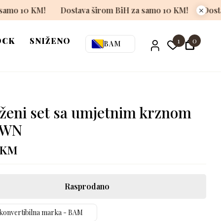
rom BiH za samo 10 KM!
Dostava širom BiH za samo 10 K
OCK
SNIŽENO
1
0
BAM
ženi set sa umjetnim krznom
OWN
KM
Rasprodano
konvertibilna marka - BAM