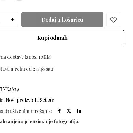
Dodaj u košaricu
Kupi odmah
ena dostave iznosi 10KM
tava u roku od 24/48 sati
VINE2629
je:
Novi proizvodi
,
Set 2u1
 na društvenim mrežama:
abranjeno preuzimanje fotografija.