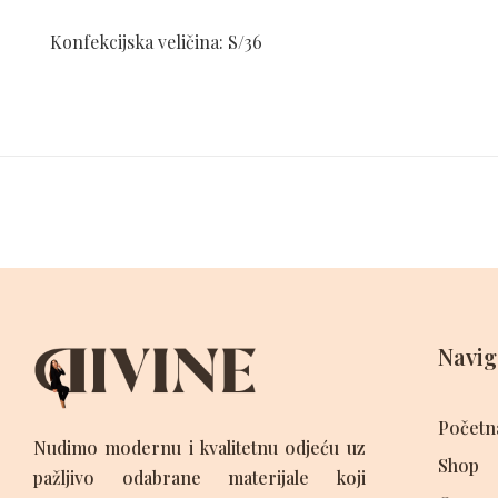
Konfekcijska veličina: S/36
Navig
Početn
Nudimo modernu i kvalitetnu odjeću uz
Shop
pažljivo odabrane materijale koji