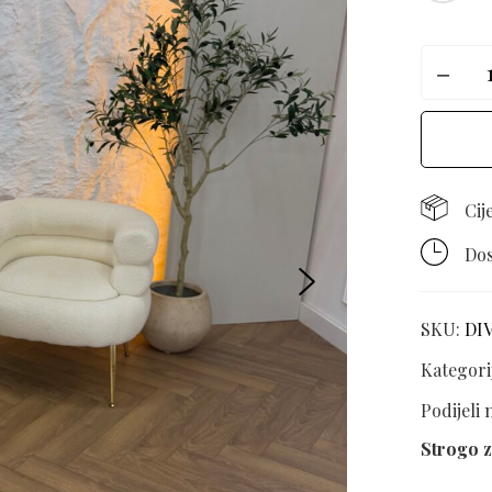
Cij
Dos
SKU:
DI
Kategori
Podijeli
Strogo z