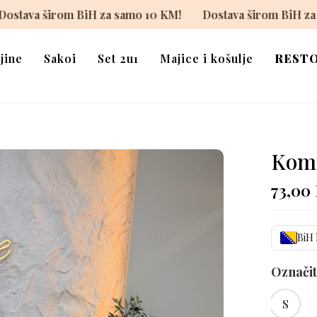
10 KM!
Dostava širom BiH za samo 10 KM!
Dostava ši
jine
Sakoi
Set 2u1
Majice i košulje
REST
Komp
73,00
BiH 
Označit
S