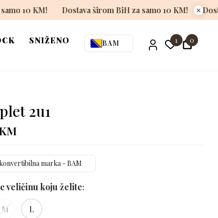
rom BiH za samo 10 KM!
Dostava širom BiH za samo 10 
OCK
SNIŽENO
1
0
BAM
let 2u1
KM
konvertibilna marka - BAM
e veličinu koju želite
M
L