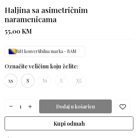
Haljina sa asimetričnim
naramenicama
55,00
KM
BiH konvertibilna marka - BAM
Označite veličinu koju želite
xs
S
M
L
XL
Dodaj u košaricu
Kupi odmah