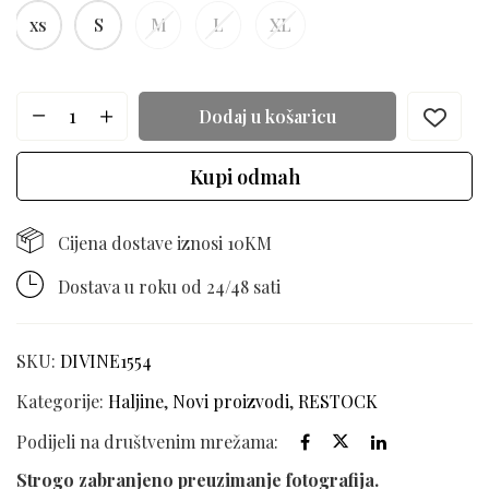
xs
S
M
L
XL
Dodaj u košaricu
Kupi odmah
Cijena dostave iznosi 10KM
Dostava u roku od 24/48 sati
SKU:
DIVINE1554
Kategorije:
Haljine
,
Novi proizvodi
,
RESTOCK
Podijeli na društvenim mrežama:
Strogo zabranjeno preuzimanje fotografija.