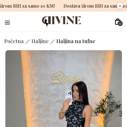
tava širom BiH za samo 10 KM!
Dostava širom BiH za sa
0
Početna
Haljine
Haljina na tufne