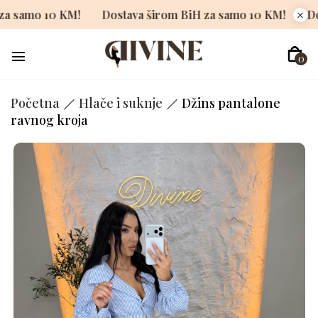
 BiH za samo 10 KM!
Dostava širom BiH za samo 10 KM!
0
Početna
Hlače i suknje
Džins pantalone
ravnog kroja