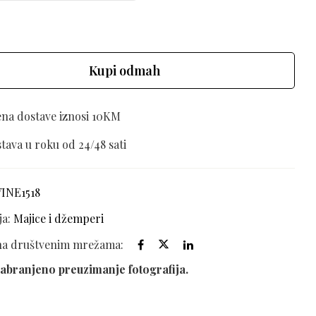
Kupi odmah
ena dostave iznosi 10KM
tava u roku od 24/48 sati
VINE1518
ja:
Majice i džemperi
 na društvenim mrežama:
abranjeno preuzimanje fotografija.