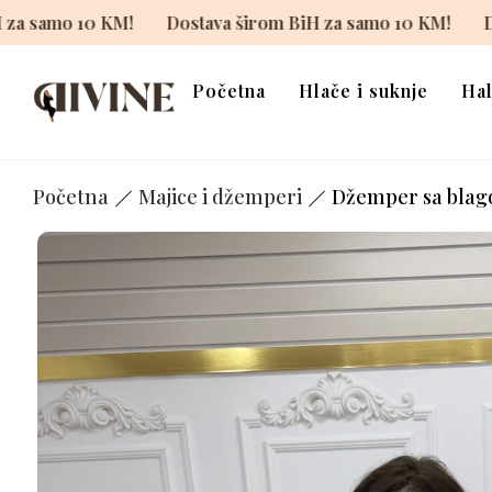
a širom BiH za samo 10 KM!
Dostava širom BiH za samo 
Početna
Hlače i suknje
Hal
Početna
Majice i džemperi
Džemper sa blago