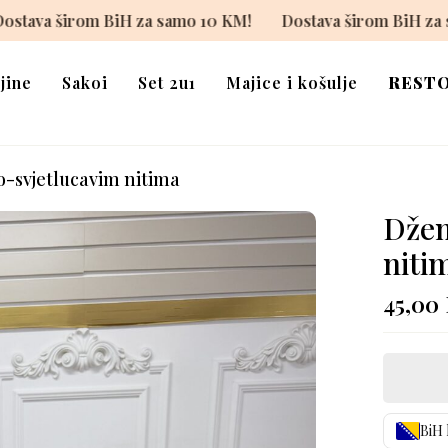
10 KM!
Dostava širom BiH za samo 10 KM!
Dostava ši
jine
Sakoi
Set 2u1
Majice i košulje
REST
-svjetlucavim nitima
Džem
niti
45,00
BiH 