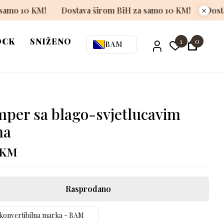
rom BiH za samo 10 KM!
Dostava širom BiH za samo 10 K
OCK
SNIŽENO
1
0
BAM
per sa blago-svjetlucavim
ma
KM
Rasprodano
konvertibilna marka - BAM