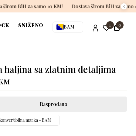
Dostava širom BiH za samo 10 KM!
Dostava širom Bi
OCK
SNIŽENO
1
0
BAM
 haljina sa zlatnim detaljima
KM
Rasprodano
konvertibilna marka - BAM