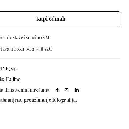
Kupi odmah
ena dostave iznosi 10KM
tava u roku od 24/48 sati
VINE7842
ja:
Haljine
 na društvenim mrežama:
abranjeno preuzimanje fotografija.