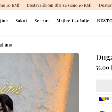
m BiH za samo 10 KM!
Dostava širom BiH za samo 10 KM!
jine
Sakoi
Set 2u1
Majice i košulje
REST
aljima
Duga
55,00
BiH 