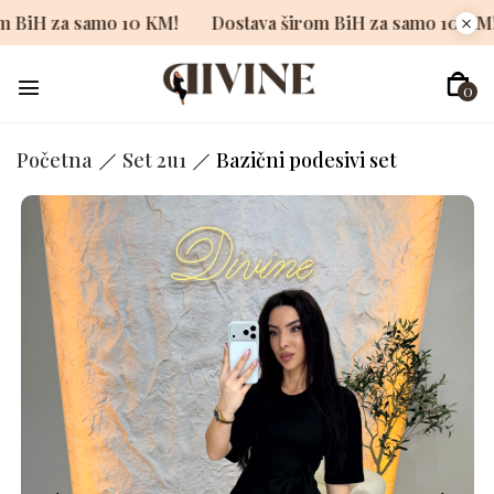
va širom BiH za samo 10 KM!
Dostava širom BiH za sam
0
Početna
Set 2u1
Bazični podesivi set