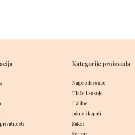
acija
Kategorije proizvoda
a
Najprodavanije
Hlače i suknje
a
Haljine
t
Jakne i kaputi
 privatnosti
Sakoi
Set 2u1