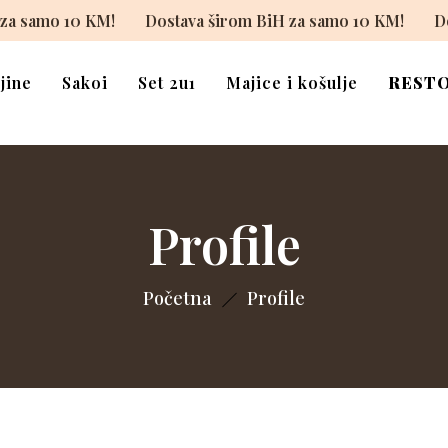
iH za samo 10 KM!
Dostava širom BiH za samo 10 KM!
jine
Sakoi
Set 2u1
Majice i košulje
REST
Profile
Početna
Profile